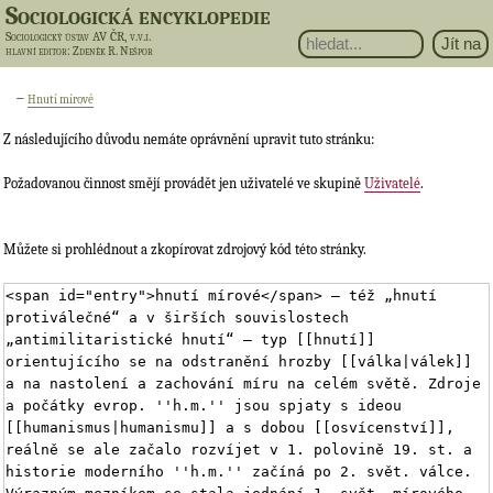
Sociologická encyklopedie
Sociologický ústav AV ČR, v.v.i.
hlavní editor
: Zdeněk R. Nešpor
←
Hnutí mírové
Z následujícího důvodu nemáte oprávnění upravit tuto stránku:
Požadovanou činnost smějí provádět jen uživatelé ve skupině
Uživatelé
.
Můžete si prohlédnout a zkopírovat zdrojový kód této stránky.