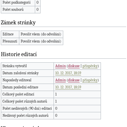
Počet podkategorií
0
Počet souborů
0
Zámek stránky
Editace
Povolit všem (do odvolání)
Přesunutí
Povolit všem (do odvolání)
Historie editací
Stránku vytvořil
Admin
(
diskuse
|
příspěvky
)
Datum založení stránky
10. 12. 2017, 18:59
Naposledy editoval
Admin
(
diskuse
|
příspěvky
)
Datum poslední editace
10. 12. 2017, 18:59
Celkový počet editací
1
Celkový počet různých autorů
1
Počet nedávných (90 dní) editací
0
Nedávný počet různých autorů
0