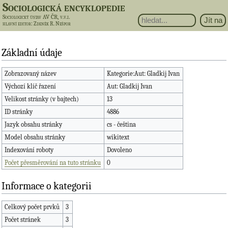
Sociologická encyklopedie
Sociologický ústav AV ČR, v.v.i.
hlavní editor
: Zdeněk R. Nešpor
Základní údaje
Zobrazovaný název
Kategorie:Aut: Gladkij Ivan
Výchozí klíč řazení
Aut: Gladkij Ivan
Velikost stránky (v bajtech)
13
ID stránky
4886
Jazyk obsahu stránky
cs - čeština
Model obsahu stránky
wikitext
Indexování roboty
Dovoleno
Počet přesměrování na tuto stránku
0
Informace o kategorii
Celkový počet prvků
3
Počet stránek
3