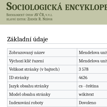
Sociologická encyklop
Sociologický ústav AV ČR, v.v.i.
hlavní editor
: Zdeněk R. Nešpor
Základní údaje
Zobrazovaný název
Mendelova univ
Výchozí klíč řazení
Mendelova univ
Velikost stránky (v bajtech)
3 578
ID stránky
4626
Jazyk obsahu stránky
cs - čeština
Model obsahu stránky
wikitext
Indexování roboty
Dovoleno