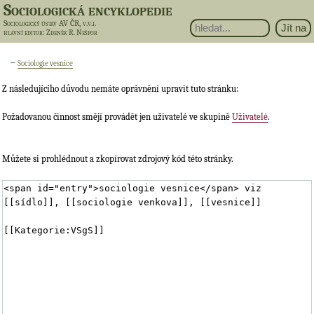
Sociologická encyklopedie
Sociologický ústav AV ČR, v.v.i.
hlavní editor
: Zdeněk R. Nešpor
←
Sociologie vesnice
Z následujícího důvodu nemáte oprávnění upravit tuto stránku:
Požadovanou činnost smějí provádět jen uživatelé ve skupině
Uživatelé
.
Můžete si prohlédnout a zkopírovat zdrojový kód této stránky.