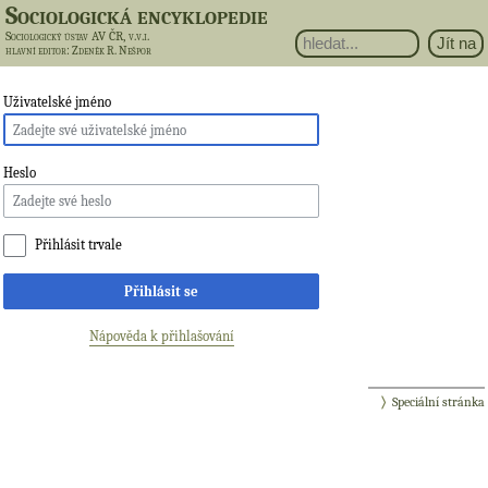
Sociologická encyklopedie
Sociologický ústav AV ČR, v.v.i.
hlavní editor
: Zdeněk R. Nešpor
Uživatelské jméno
Heslo
Přihlásit trvale
Přihlásit se
Nápověda k přihlašování
Speciální stránka