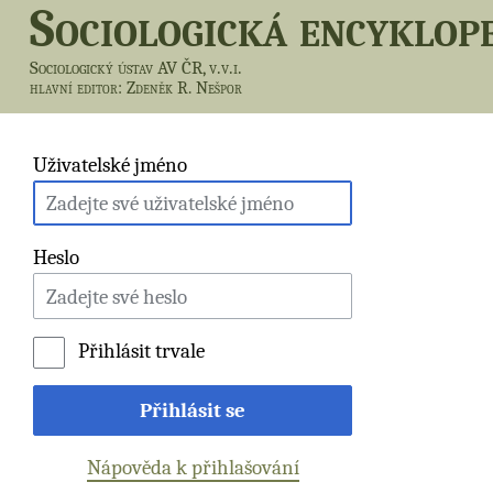
Sociologická encyklop
Sociologický ústav AV ČR, v.v.i.
hlavní editor
: Zdeněk R. Nešpor
Uživatelské jméno
Heslo
Přihlásit trvale
Přihlásit se
Nápověda k přihlašování