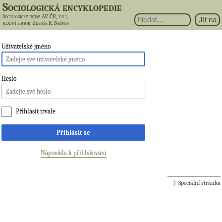
Sociologická encyklopedie
Sociologický ústav AV ČR, v.v.i.
hlavní editor
: Zdeněk R. Nešpor
Uživatelské jméno
Heslo
Přihlásit trvale
Přihlásit se
Nápověda k přihlašování
Speciální stránka