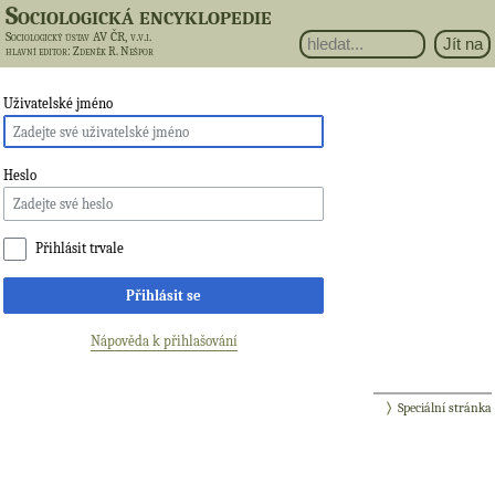
Sociologická encyklopedie
Sociologický ústav AV ČR, v.v.i.
hlavní editor
: Zdeněk R. Nešpor
Uživatelské jméno
Heslo
Přihlásit trvale
Přihlásit se
Nápověda k přihlašování
Speciální stránka