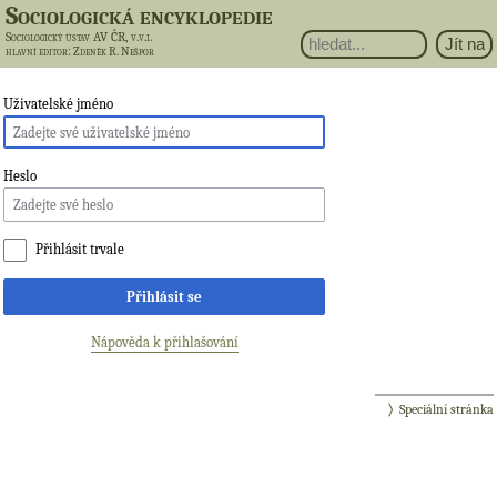
Sociologická encyklopedie
Sociologický ústav AV ČR, v.v.i.
hlavní editor
: Zdeněk R. Nešpor
Uživatelské jméno
Heslo
Přihlásit trvale
Přihlásit se
Nápověda k přihlašování
Speciální stránka