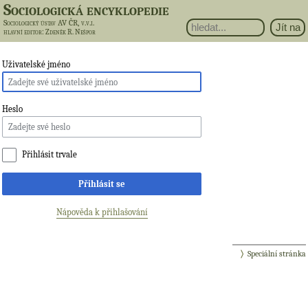
Sociologická encyklopedie
Sociologický ústav AV ČR, v.v.i.
hlavní editor
: Zdeněk R. Nešpor
Uživatelské jméno
Heslo
Přihlásit trvale
Přihlásit se
Nápověda k přihlašování
Speciální stránka