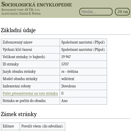
Sociologická encyklopedie
Sociologický ústav AV ČR, v.v.i.
hlavní editor
: Zdeněk R. Nešpor
Základní údaje
Zobrazovaný název
Společnost narcistní (PSpol)
Výchozí klíč řazení
Společnost narcistní (PSpol)
Velikost stránky (v bajtech)
19 947
ID stránky
5707
Jazyk obsahu stránky
cs - čeština
Model obsahu stránky
wikitext
Indexování roboty
Dovoleno
Počet přesměrování na tuto stránku
0
Stránka se počítá do obsahu
Ano
Zámek stránky
Editace
Povolit všem (do odvolání)