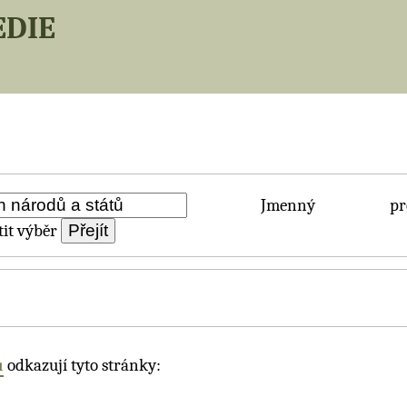
edie
Jmenný pros
it výběr
ů
odkazují tyto stránky: