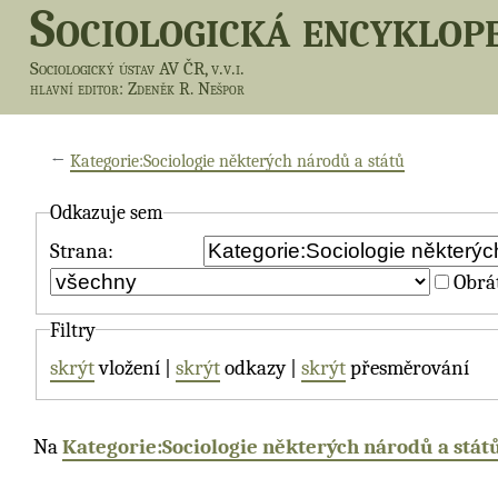
Sociologická encyklop
Sociologický ústav AV ČR, v.v.i.
hlavní editor
: Zdeněk R. Nešpor
←
Kategorie:Sociologie některých národů a států
Odkazuje sem
Strana:
Obrát
Filtry
skrýt
vložení |
skrýt
odkazy |
skrýt
přesměrování
Na
Kategorie:Sociologie některých národů a stát