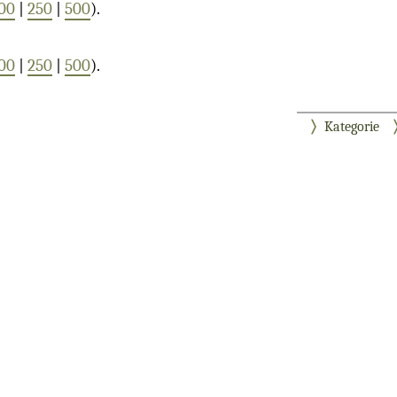
00
|
250
|
500
).
00
|
250
|
500
).
Kategorie