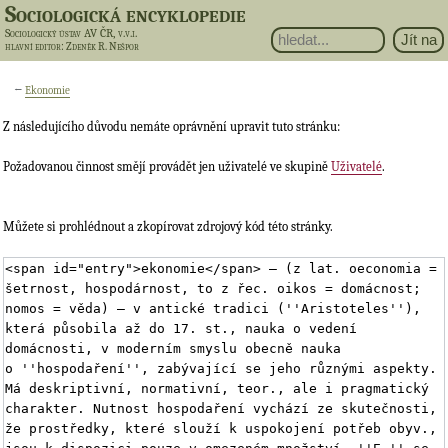
Sociologická encyklopedie
Sociologický ústav AV ČR, v.v.i.
hlavní editor
: Zdeněk R. Nešpor
←
Ekonomie
Z následujícího důvodu nemáte oprávnění upravit tuto stránku:
Požadovanou činnost smějí provádět jen uživatelé ve skupině
Uživatelé
.
Můžete si prohlédnout a zkopírovat zdrojový kód této stránky.