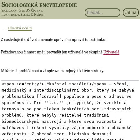
Sociologická encyklopedie
Sociologický ústav AV ČR, v.v.i.
hlavní editor
: Zdeněk R. Nešpor
←
Lékařství sociální
Z následujícího důvodu nemáte oprávnění upravit tuto stránku:
Požadovanou činnost smějí provádět jen uživatelé ve skupině
Uživatelé
.
Můžete si prohlédnout a zkopírovat zdrojový kód této stránky.