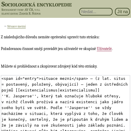
Sociologická encyklopedie
Sociologický ústav AV ČR, v.v.i.
hlavní editor
: Zdeněk R. Nešpor
←
Situace mezní
Z následujícího důvodu nemáte oprávnění upravit tuto stránku:
Požadovanou činnost smějí provádět jen uživatelé ve skupině
Uživatelé
.
Můžete si prohlédnout a zkopírovat zdrojový kód této stránky.