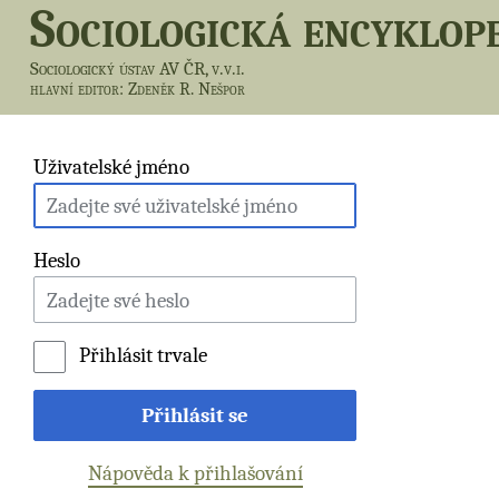
Sociologická encyklop
Sociologický ústav AV ČR, v.v.i.
hlavní editor
: Zdeněk R. Nešpor
Uživatelské jméno
Heslo
Přihlásit trvale
Přihlásit se
Nápověda k přihlašování