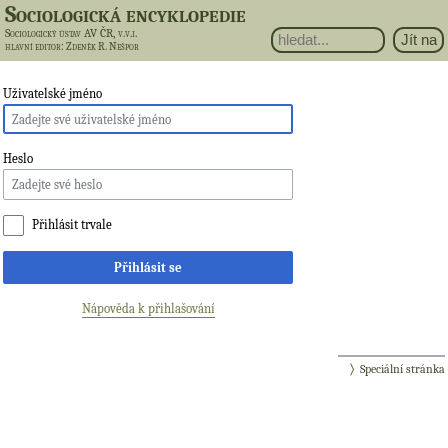
Sociologická encyklopedie
Sociologický ústav AV ČR, v.v.i.
hlavní editor
: Zdeněk R. Nešpor
Uživatelské jméno
Heslo
Přihlásit trvale
Přihlásit se
Nápověda k přihlašování
Speciální stránka