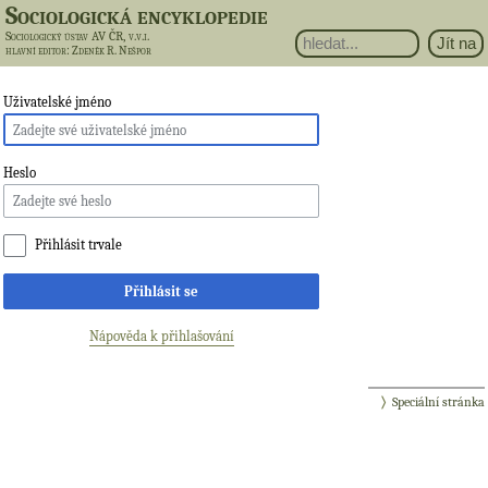
Sociologická encyklopedie
Sociologický ústav AV ČR, v.v.i.
hlavní editor
: Zdeněk R. Nešpor
Uživatelské jméno
Heslo
Přihlásit trvale
Přihlásit se
Nápověda k přihlašování
Speciální stránka