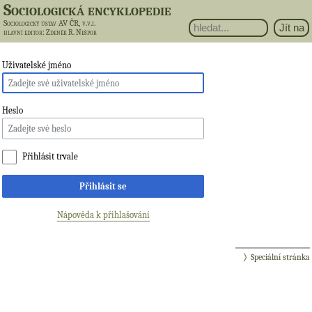
Sociologická encyklopedie
Sociologický ústav AV ČR, v.v.i.
hlavní editor
: Zdeněk R. Nešpor
Uživatelské jméno
Heslo
Přihlásit trvale
Přihlásit se
Nápověda k přihlašování
Speciální stránka