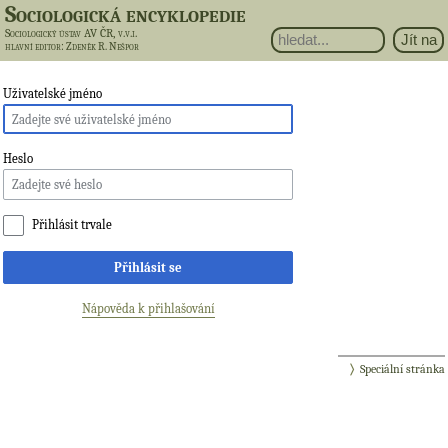
Sociologická encyklopedie
Sociologický ústav AV ČR, v.v.i.
hlavní editor
: Zdeněk R. Nešpor
Uživatelské jméno
Heslo
Přihlásit trvale
Přihlásit se
Nápověda k přihlašování
Speciální stránka