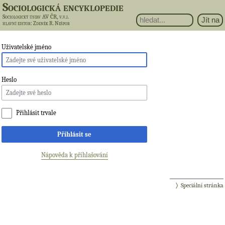
Sociologická encyklopedie
Sociologický ústav AV ČR, v.v.i.
hlavní editor
: Zdeněk R. Nešpor
Uživatelské jméno
Heslo
Přihlásit trvale
Přihlásit se
Nápověda k přihlašování
Speciální stránka