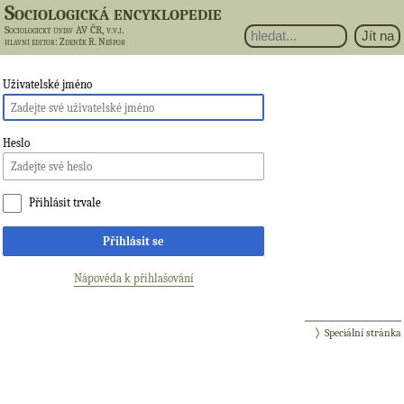
Sociologická encyklopedie
Sociologický ústav AV ČR, v.v.i.
hlavní editor
: Zdeněk R. Nešpor
Uživatelské jméno
Heslo
Přihlásit trvale
Přihlásit se
Nápověda k přihlašování
Speciální stránka