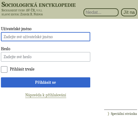
Sociologická encyklopedie
Sociologický ústav AV ČR, v.v.i.
hlavní editor
: Zdeněk R. Nešpor
Uživatelské jméno
Heslo
Přihlásit trvale
Přihlásit se
Nápověda k přihlašování
Speciální stránka