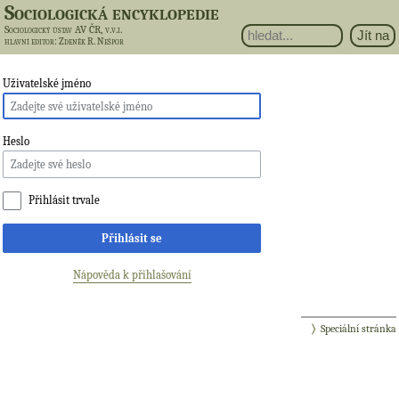
Sociologická encyklopedie
Sociologický ústav AV ČR, v.v.i.
hlavní editor
: Zdeněk R. Nešpor
Uživatelské jméno
Heslo
Přihlásit trvale
Přihlásit se
Nápověda k přihlašování
Speciální stránka