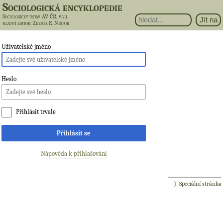
Sociologická encyklopedie
Sociologický ústav AV ČR, v.v.i.
hlavní editor
: Zdeněk R. Nešpor
Uživatelské jméno
Heslo
Přihlásit trvale
Přihlásit se
Nápověda k přihlašování
Speciální stránka