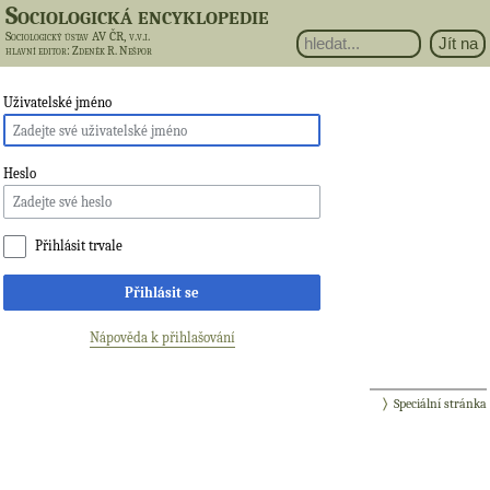
Sociologická encyklopedie
Sociologický ústav AV ČR, v.v.i.
hlavní editor
: Zdeněk R. Nešpor
Uživatelské jméno
Heslo
Přihlásit trvale
Přihlásit se
Nápověda k přihlašování
Speciální stránka