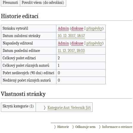
Přesunutí
Povolit všem (do odvolání)
Historie editací
Stránku vytvořil
Admin
(
diskuse
|
příspěvky
)
Datum založení stránky
10. 12. 2017, 18:57
Naposledy editoval
Admin
(
diskuse
|
příspěvky
)
Datum poslední editace
11. 12. 2017, 18:03
Celkový počet editací
2
Celkový počet různých autorů
1
Počet nedávných (90 dní) editací
0
Nedávný počet různých autorů
0
Vlastnosti stránky
Skrytá kategorie (1)
Kategorie:Aut: Večerník Jiří
Historie
Odkazuje sem
Informace o stránce