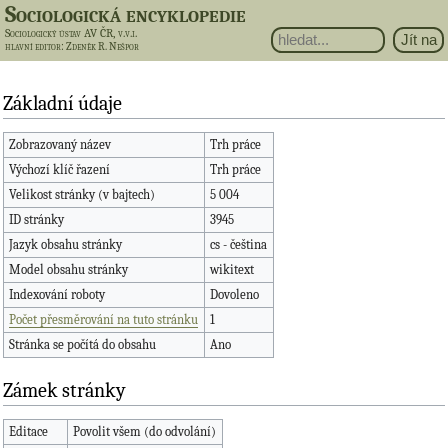
Sociologická encyklopedie
Sociologický ústav AV ČR, v.v.i.
hlavní editor
: Zdeněk R. Nešpor
Základní údaje
Zobrazovaný název
Trh práce
Výchozí klíč řazení
Trh práce
Velikost stránky (v bajtech)
5 004
ID stránky
3945
Jazyk obsahu stránky
cs - čeština
Model obsahu stránky
wikitext
Indexování roboty
Dovoleno
Počet přesměrování na tuto stránku
1
Stránka se počítá do obsahu
Ano
Zámek stránky
Editace
Povolit všem (do odvolání)