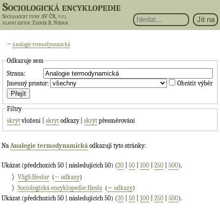
Sociologická encyklopedie
Sociologický ústav AV ČR, v.v.i.
hlavní editor
: Zdeněk R. Nešpor
←
Analogie termodynamická
Odkazuje sem
Strana:
Jmenný prostor:
Obrátit výběr
Filtry
skrýt
vložení |
skrýt
odkazy |
skrýt
přesměrování
Na
Analogie termodynamická
odkazují tyto stránky:
Ukázat (předchozích 50 | následujících 50) (
20
|
50
|
100
|
250
|
500
).
VSgS:Heslar
‎
(
← odkazy
)
Sociologická encyklopedie:Hesla
‎
(
← odkazy
)
Ukázat (předchozích 50 | následujících 50) (
20
|
50
|
100
|
250
|
500
).