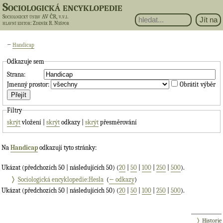
Sociologická encyklopedie
Sociologický ústav AV ČR, v.v.i.
hlavní editor
: Zdeněk R. Nešpor
←
Handicap
Odkazuje sem
Strana:
Jmenný prostor:
Obrátit výběr
Filtry
skrýt
vložení |
skrýt
odkazy |
skrýt
přesměrování
Na
Handicap
odkazují tyto stránky:
Ukázat (předchozích 50 | následujících 50) (
20
|
50
|
100
|
250
|
500
).
Sociologická encyklopedie:Hesla
‎
(
← odkazy
)
Ukázat (předchozích 50 | následujících 50) (
20
|
50
|
100
|
250
|
500
).
Historie