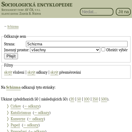
Sociologická encyklopedie
Sociologický ústav AV ČR, v.v.i.
hlavní editor
: Zdeněk R. Nešpor
←
Schizma
Odkazuje sem
Strana:
Jmenný prostor:
Obrátit výběr
Filtry
skrýt
vložení |
skrýt
odkazy |
skrýt
přesměrování
Na
Schizma
odkazují tyto stránky:
Ukázat (předchozích 50 | následujících 50) (
20
|
50
|
100
|
250
|
500
).
Církev
‎
(
← odkazy
)
Katolicismus
‎
(
← odkazy
)
Konverze
‎
(
← odkazy
)
Papež
‎
(
← odkazy
)
Pravoslaví
‎
(
← odkazy
)