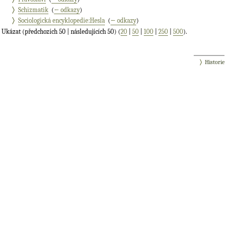
Schizmatik
‎
(
← odkazy
)
Sociologická encyklopedie:Hesla
‎
(
← odkazy
)
Ukázat (předchozích 50 | následujících 50) (
20
|
50
|
100
|
250
|
500
).
Historie