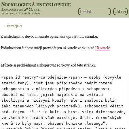
Sociologická encyklopedie
Sociologický ústav AV ČR, v.v.i.
hlavní editor
: Zdeněk R. Nešpor
←
Čarodějnice
Z následujícího důvodu nemáte oprávnění upravit tuto stránku:
Požadovanou činnost smějí provádět jen uživatelé ve skupině
Uživatelé
.
Můžete si prohlédnout a zkopírovat zdrojový kód této stránky.