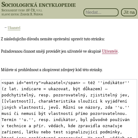
Sociologická encyklopedie
Sociologický ústav AV ČR, v.v.i.
hlavní editor
: Zdeněk R. Nešpor
←
Ukazatel
Z následujícího důvodu nemáte oprávnění upravit tuto stránku:
Požadovanou činnost smějí provádět jen uživatelé ve skupině
Uživatelé
.
Můžete si prohlédnout a zkopírovat zdrojový kód této stránky.