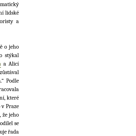
ematický
í lidské
oristy a
ě o jeho
o stýkal
m
a Alicí
zůstával
.“ Podle
racovala
í, které
o v Praze
 že jeho
odílel se
tuje řada