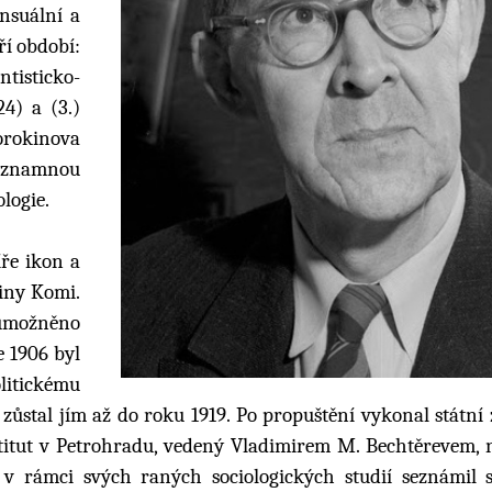
ensuální a
tří období:
tisticko-
24) a (3.)
orokinova
významnou
ologie.
íře ikon a
piny Komi.
umožněno
e 1906 byl
olitickému
a zůstal jím až do roku 1919. Po propuštění vykonal státní
nstitut v Petrohradu, vedený Vladimirem M. Bechtěrevem,
e v rámci svých raných sociologických studií seznámil 