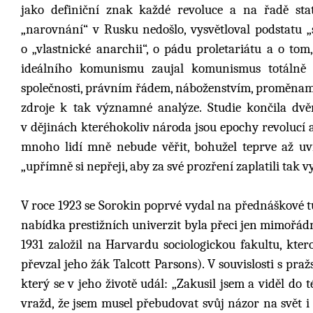
jako definiční znak každé revoluce a na řadě sta
„narovnání“ v Rusku nedošlo, vysvětloval podstatu
o „vlastnické anarchii“, o pádu proletariátu a o tom
ideálního komunismu zaujal komunismus totálně 
společnosti, právním řádem, náboženstvím, proměnami „
zdroje k tak významné analýze. Studie končila dvě
v dějinách kteréhokoliv národa jsou epochy revolucí a 
mnoho lidí mně nebude věřit, bohužel teprve až uvid
„upřímně si nepřeji, aby za své prozření zaplatili tak 
V roce 1923 se Sorokin poprvé vydal na přednáškové t
nabídka prestižních univerzit byla přeci jen mimořádn
1931 založil na Harvardu sociologickou fakultu, kt
převzal jeho žák Talcott Parsons). V souvislosti s p
který se v jeho životě udál: „Zakusil jsem a viděl do 
vražd, že jsem musel přebudovat svůj názor na svět i s