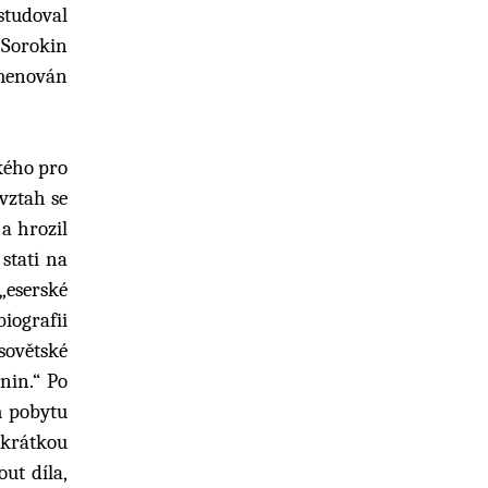
studoval
 Sorokin
jmenován
kého pro
vztah se
 a hrozil
 stati na
„eserské
iografii
sovětské
enin.“ Po
m pobytu
 krátkou
ut díla,