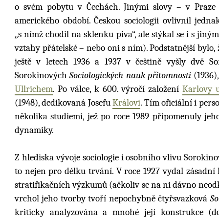
o svém pobytu v Čechách. Jinými slovy – v Praze 
amerického období. Českou sociologii ovlivnil jedn
„s nímž chodil na sklenku piva“, ale stýkal se i s ji
vztahy přátelské – nebo oni s ním). Podstatnější bylo, 
ještě v letech 1936 a 1937 v češtině vyšly dvě S
Sorokinových
Sociologických nauk přítomnosti
(1936)
Ullrichem
. Po válce, k 600. výročí založení
Karlovy u
(1948), dedikovaná Josefu
Královi
. Tím oficiální i per
několika studiemi, jež po roce 1989 připomenuly jeho 
dynamiky.
Z hlediska vývoje sociologie i osobního vlivu Sorokin
to nejen pro délku trvání. V roce 1927 vydal zásadní 
stratifikačních výzkumů (ačkoliv se na ni dávno neod
vrchol jeho tvorby tvoří nepochybně čtyřsvazková
So
kriticky analyzována a mnohé její konstrukce (d