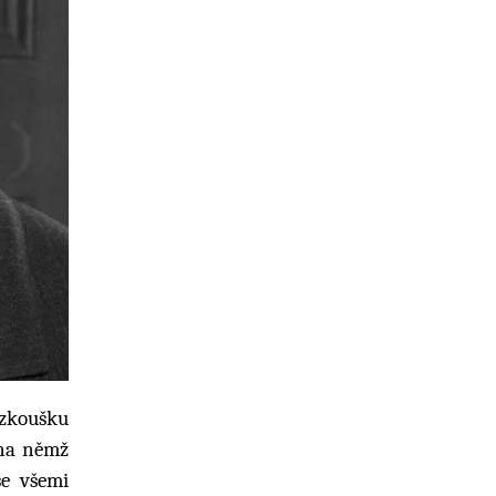
 zkoušku
 na němž
se všemi