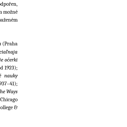
odpořen,
em možné
bsaženém
a
(Praha
ociaľnaja
e očerki
d 1923);
ké nauky
937–41);
he Ways
 Chicago
ollege &