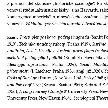
z prvních děl skutečné „historické sociologie“. Na
věnoval studiu „altruistické lásky“ a na Harvardu za
konvergence amerického a sovětského systému a j
v názvu –
Základní rysy ruského národa v dvacátém sto
Prestuplenije i kara, podvig i nagrada
(Sankt Pe
Knihy:
1919);
Technika naučnoj raboty
(Praha 1919);
Sistěma 
analitika, časť 1. Učenije o strojenii prostejšago (rodo
sociaľnoj pedagogiki i politiki
(Komitet delovodčikov N
Ideologija agrarizma
(Praha 1924);
Social Mobilit
přítomnosti
(J. Laichter, Praha 1936; angl. již 1928);
S
Crisis of Our Age
(Dutton, New York 1941; česky 1948);
and Power of Love
(Beacon, Boston 1954);
Fads and Foi
1956);
A Long Journey
(College & University Press, Ne
University Press, New Haven 1964);
Sociological Theor