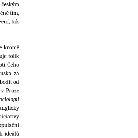
m českým
čně tím,
ení, tak
de kromě
je tolik
tí. Čeho
Ruska za
bodit od
 v Praze
ociologii
 anglicky
niciativy
opulační
h ideálů