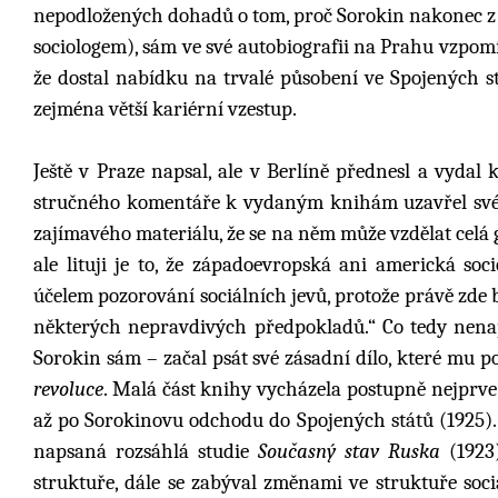
nepodložených dohadů o tom, proč Sorokin nakonec z
sociologem), sám ve své autobiografii na Prahu vzpom
že dostal nabídku na trvalé působení ve Spojených stá
zejména větší kariérní vzestup.
Ještě v Praze napsal, ale v Berlíně přednesl a vydal 
stručného komentáře k vydaným knihám uzavřel své ú
zajímavého materiálu, že se na něm může vzdělat celá 
ale lituji je to, že západoevropská ani americká so
účelem pozorování sociálních jevů, protože právě zde 
některých nepravdivých předpokladů.“ Co tedy nenapln
Sorokin sám – začal psát své zásadní dílo, které mu p
revoluce
. Malá část knihy vycházela postupně nejprve
až po Sorokinovu odchodu do Spojených států (1925). 
napsaná rozsáhlá studie
Současný stav Ruska
(1923
struktuře, dále se zabýval změnami ve struktuře soc