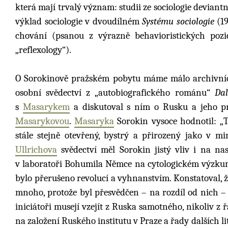
která mají trvalý význam: studii ze sociologie devian
výklad sociologie v dvoudílném
Systému sociologie
(19
chování (psanou z výrazně behavioristických pozic
„reflexology“).
O Sorokinově pražském pobytu máme málo archivních
osobní svědectví z „autobiografického románu“
Dal
s
Masarykem
a diskutoval s ním o Rusku a jeho p
Masarykovou
.
Masaryka
Sorokin vysoce hodnotil: „T
stále stejně otevřený, bystrý a přirozený jako v 
Ullrichova
svědectví měl Sorokin jistý vliv i na na
v laboratoři Bohumila Němce na cytologickém výzkumu
bylo přerušeno revolucí a vyhnanstvím. Konstatoval, že
mnoho, protože byl přesvědčen – na rozdíl od nich –
iniciátoři musejí vzejít z Ruska samotného, nikoliv z 
na založení Ruského institutu v Praze a řady dalších l