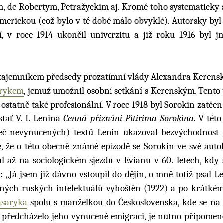
, de Robertym, Petražyckim aj. Kromě toho systematicky 
americkou (což bylo v té době málo obvyklé). Autorsky byl
í, v roce 1914 ukončil univerzitu a již roku 1916 byl 
al tajemníkem předsedy prozatímní vlády Alexandra Kerens
rykem
, jemuž umožnil osobní setkání s Kerenským. Tento 
ostatně také profesionální. V roce 1918 byl Sorokin zatčen
tať V. I. Lenina
Cenná přiznání Pitirima Sorokina
. V této
(leč nevynucených) textů Lenin ukazoval bezvýchodnost 
, že o této obecně známé epizodě se Sorokin ve své autob
 až na sociologickém sjezdu v Evianu v 60. letech, kdy 
 „Já jsem již dávno vstoupil do dějin, o mně totiž psal L
mných ruských intelektuálů vyhoštěn (1922) a po krátké
saryka
spolu s manželkou do Československa, kde se na
ž předcházelo jeho vynucené emigraci, je nutno připomeno