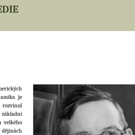
edie
merických
namika je
rozvinul
základní
a velkého
 dějinách