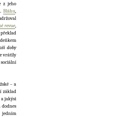
e z jeho
A.
Bláhu
,
udržoval
ké revue
,
 překlad
 Zdeňkem
aší doby
e vrátily
sociální
žské – a
í základ
, a jakýsi
a dodnes
á jedním