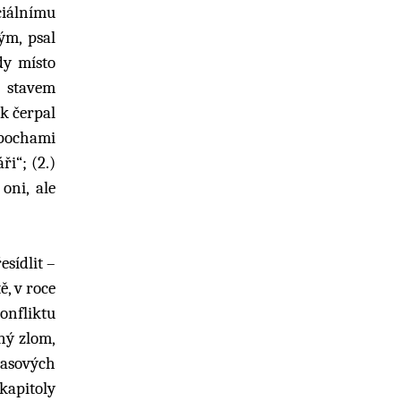
ciálnímu
ým, psal
dy místo
 stavem
k čerpal
epochami
ři“; (2.)
oni, ale
sídlit –
, v roce
onfliktu
ný zlom,
 masových
 kapitoly