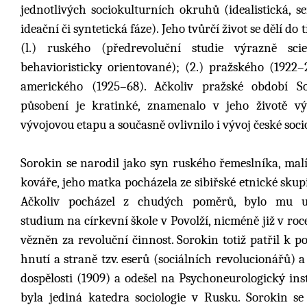
jednotlivých sociokulturních okruhů (idealistická, s
ideační či syntetická fáze). Jeho tvůrčí život se dělí do 
(l.) ruského (předrevoluční studie výrazně scien
behavioristicky orientované); (2.) pražského (1922–
amerického (1925–68). Ačkoliv pražské období S
působení je kratinké, znamenalo v jeho životě 
vývojovou etapu a současně ovlivnilo i vývoj české soci
Sorokin se narodil jako syn ruského řemeslníka, mal
kováře, jeho matka pocházela ze sibiřské etnické sku
Ačkoliv pocházel z chudých poměrů, bylo mu 
studium na církevní škole v Povolží, nicméně již v roc
vězněn za revoluční činnost. Sorokin totiž patřil k p
hnutí a straně tzv. eserů (sociálních revolucionářů) 
dospělosti (1909) a odešel na Psychoneurologický i
byla jediná katedra sociologie v Rusku. Sorokin s