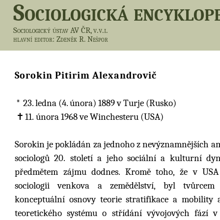
Sociologická encyklop
Sociologický ústav AV ČR, v.v.i.
hlavní editor
: Zdeněk R. Nešpor
Sorokin Pitirim Alexandrovič
23. ledna (4. února) 1889
v Turje (Rusko)
11. února 1968
ve Winchesteru (USA)
Sorokin je pokládán za jednoho z nevýznamnějších a
sociologů 20. století a jeho sociální a kulturní dy
předmětem zájmu dodnes. Kromě toho, že v USA 
sociologii venkova a zemědělství, byl tvůrcem 
konceptuální osnovy teorie stratifikace a mobility 
teoretického systému o střídání vývojových fází v