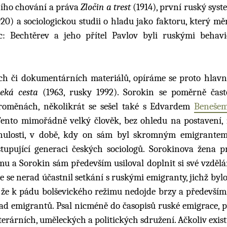
tního chování a práva
Zločin a trest
(1914), první ruský syst
20) a sociologickou studii o hladu jako faktoru, který měn
: Bechtěrev a jeho přítel Pavlov byli ruskými behavi
 či dokumentárních materiálů, opíráme se proto hlavn
eká cesta
(1963, rusky 1992). Sorokin se poměrně čast
roměnách, několikrát se sešel také s Edvardem
Beneše
ento mimořádně velký člověk, bez ohledu na postavení, 
minulosti, v době, kdy on sám byl skromným emigrantem
stupující generaci českých sociologů. Sorokinova žena p
 a Sorokin sám především usiloval doplnit si své vzdělán
 se nerad účastnil setkání s ruskými emigranty, jichž byl
 že k pádu bolševického režimu nedojde brzy a především,
řad emigrantů. Psal nicméně do časopisů ruské emigrace, p
iterárních, uměleckých a politických sdružení. Ačkoliv exis