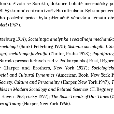
 sklonku života se Sorokin, dokonce bohatě mecenášsky p
ložil Výzkumné centrum tvořivého altruismu. Byl stoupenc
eho poslední práce byla příznačně věnována tématu o
letí
(1967).
těrburg 1914);
Sociaľnaja analytika i sociaľnaja mechanik
sociologii
(Sankt Petěrburg 1920);
Sistema sociologiii. I. S
vogo) sociaľnogo javlenija
(Chutor, Praha 1923);
Populjarnyj
arodo-prosvetiteľnych rad v Podkarpatskoj Rusi, Užgoro
y
(Harper and Brothers, New York 1927);
Sociologic
ocial and Cultural Dynamics
(American Book, New York 1
Society, Culture and Personality
(Harper, New York 1947);
T
bles in Modern Sociology and Related Sciences
(H. Regnery,
w Haven 1963; rusky 1992);
The Basic Trends of Our Times
(C
ies of Today
(Harper, New York 1966).