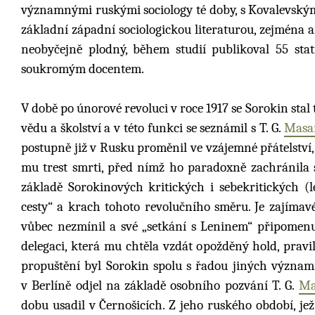
významnými ruskými sociology té doby, s Kovalevským
základní západní sociologickou literaturou, zejména 
neobyčejně plodný, během studií publikoval 55 stat
soukromým docentem.
V době po únorové revoluci v roce 1917 se Sorokin st
vědu a školství a v této funkci se seznámil s T. G.
Masa
postupně již v Rusku proměnil ve vzájemné přátelství, 
mu trest smrti, před nímž ho paradoxně zachránila s
základě Sorokinových kritických i sebekritických 
cesty“ a krach tohoto revolučního směru. Je zajímavé
vůbec nezmínil a své „setkání s Leninem“ připomenul
delegaci, která mu chtěla vzdát opožděný hold, pravil:
propuštění byl Sorokin spolu s řadou jiných význa
v Berlíně odjel na základě osobního pozvání T. G.
Ma
dobu usadil v Černošicích. Z jeho ruského období, je