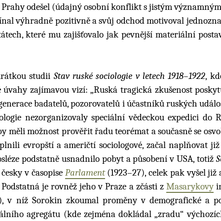
 Prahy odešel (údajný osobní konflikt s jistým významný
ínal výhradně pozitivně a svůj odchod motivoval jednozna
tech, které mu zajišťovalo jak pevnější materiální postav
krátkou studii
Stav ruské sociologie v letech 1918–1922
, k
vahy zajímavou vizí: „Ruská tragická zkušenost poskytu
generace badatelů, pozorovatelů i účastníků ruských událos
ciologie nezorganizovaly speciální vědeckou expedici do 
by měli možnost prověřit řadu teorémat a současně se osvo
ili evropští a američtí sociologové, začal naplňovat již
osléze podstatně usnadnilo pobyt a působení v USA, totiž
S
 česky v časopise
Parlament
(1923–27), celek pak vyšel již
Podstatná je rovněž jeho v Praze a zčásti z
Masarykovy
i
), v níž Sorokin zkoumal proměny v demografické a p
iálního agregátu (kde zejména dokládal „zradu“ výchozíc