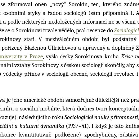
se zformoval onen „nový“ Sorokin, ten, kterého znám
ak osobními styky s řadou sociologů (sám připomíná I. 
nými a podle některých nedoložených informací ne se všemi 
že se o Sorokinovi trvale vědělo, psal recenze do
Sociologic
orokinovy stati. V meziválečném období byl podstatný
, pořízený Blaženou Ullrichovou a upravený a doplněný
niverzity v Praze
, vyšla česky Sorokinova kniha
Krise n
sonální vztahy Sorokinovy s českou sociologií skončily, aby s
vědecký přínos v sociologii obecné, sociologii revoluce i 
ova je jeho americké období samozřejmě důležitější než pra
knihu o sociální mobilitě, která dodnes tvoří konceptuáln
kazuje), následujícího roku
Sociologické nauky přítomnosti
ciální a kulturní dynamika
(1937–41). I když je tato knih
okonce kvantitativně podložené) zpochybněny, zůstáv