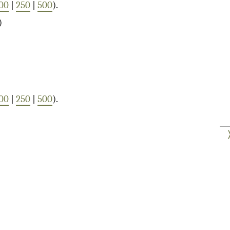
00
|
250
|
500
).
)
00
|
250
|
500
).