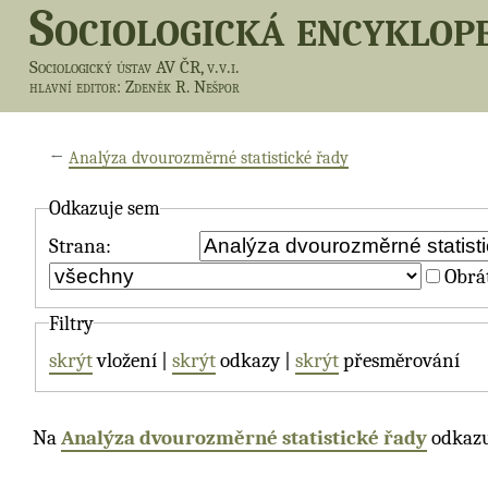
Sociologická encyklop
Sociologický ústav AV ČR, v.v.i.
hlavní editor
: Zdeněk R. Nešpor
←
Analýza dvourozměrné statistické řady
Odkazuje sem
Strana:
Obrát
Filtry
skrýt
vložení |
skrýt
odkazy |
skrýt
přesměrování
Na
Analýza dvourozměrné statistické řady
odkazuj