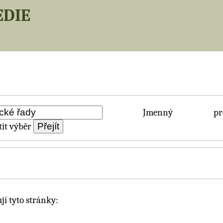
edie
Jmenný pros
it výběr
í tyto stránky: