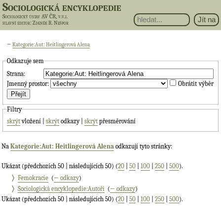
Sociologická encyklopedie
Sociologický ústav AV ČR, v.v.i.
hlavní editor
: Zdeněk R. Nešpor
←
Kategorie:Aut: Heitlingerová Alena
Odkazuje sem
Strana:
Jmenný prostor:
Obrátit výběr
Filtry
skrýt
vložení |
skrýt
odkazy |
skrýt
přesměrování
Na
Kategorie:Aut: Heitlingerová Alena
odkazují tyto stránky:
Ukázat (předchozích 50 | následujících 50) (
20
|
50
|
100
|
250
|
500
).
Femokracie
‎
(
← odkazy
)
Sociologická encyklopedie:Autoři
‎
(
← odkazy
)
Ukázat (předchozích 50 | následujících 50) (
20
|
50
|
100
|
250
|
500
).