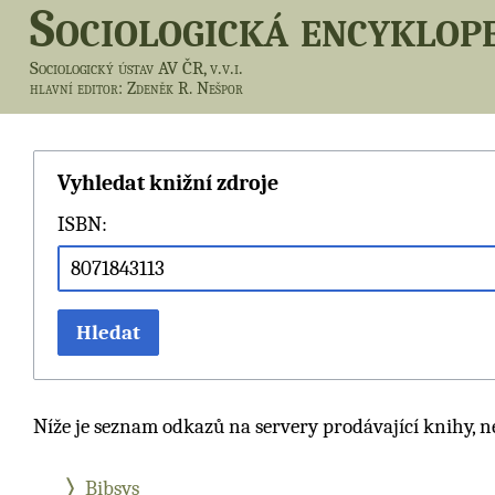
Sociologická encyklop
Sociologický ústav AV ČR, v.v.i.
hlavní editor
: Zdeněk R. Nešpor
Vyhledat knižní zdroje
ISBN:
Hledat
Níže je seznam odkazů na servery prodávající knihy, n
Bibsys