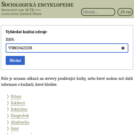
Sociologická encyklopedie
Sociologický ústav AV ČR, v.v.i.
hlavní editor
: Zdeněk R. Nešpor
Vyhledat knižní zdroje
ISBN:
Hledat
Níže je seznam odkazů na servery prodávající knihy, nebo které mohou mít další
informace o knihách, které hledáte.
Bibsys
BokBerit
Bokkilden
Haugenbok
Akademika
Gnist