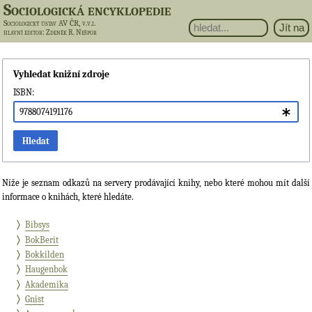
Sociologická encyklopedie
Sociologický ústav AV ČR, v.v.i.
hlavní editor
: Zdeněk R. Nešpor
Vyhledat knižní zdroje
ISBN:
Hledat
Níže je seznam odkazů na servery prodávající knihy, nebo které mohou mít další
informace o knihách, které hledáte.
Bibsys
BokBerit
Bokkilden
Haugenbok
Akademika
Gnist