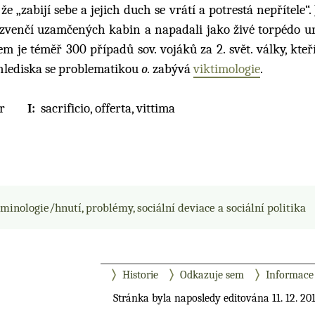
zabijí sebe a jejich duch se vrátí a potrestá nepřítele“.
do zvenčí uzamčených kabin a napadali jako živé torpédo ur
 je téměř 300 případů sov. vojáků za 2. svět. války, kteří
 hlediska se problematikou
o.
zabývá
viktimologie
.
r
sacrificio, offerta, vittima
minologie/hnutí, problémy, sociální deviace a sociální politika
Historie
Odkazuje sem
Informace 
Stránka byla naposledy editována 11. 12. 201