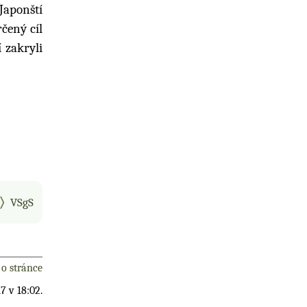
 Japonští
čený cíl
 zakryli
VSgS
o stránce
7 v 18:02.