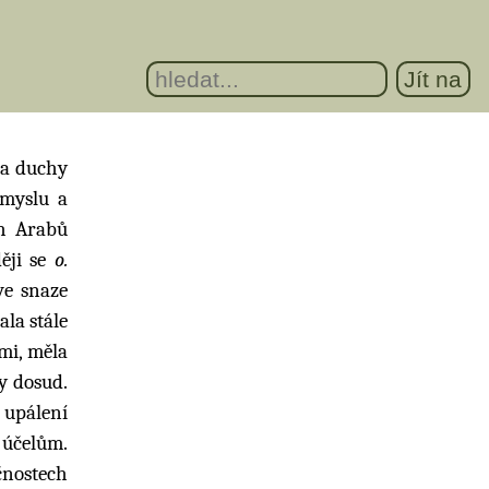
ba duchy
úmyslu a
ch Arabů
ěji se
o.
ve snaze
ala stále
mi, měla
y dosud.
é upálení
. účelům.
čnostech