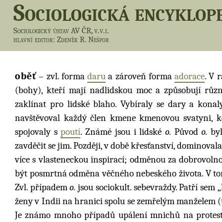
Sociologická encyklop
Sociologický ústav AV ČR, v.v.i.
hlavní editor
: Zdeněk R. Nešpor
oběť
– zvl. forma
daru
a zároveň forma
adorace
. V 
(bohy), kteří mají nadlidskou moc a způsobují různ
zaklínat pro lidské blaho. Vybíraly se dary a kona
navštěvoval každý člen kmene kmenovou svatyni, k
spojovaly s
poutí
. Známé jsou i lidské
o.
Původ
o.
byl
zavděčit se jim. Později, v době křesťanství, dominova
více s vlasteneckou inspirací; odměnou za dobrovol
být posmrtná odměna věčného nebeského života. V to
Zvl. případem
o.
jsou sociokult. sebevraždy. Patří sem 
ženy v Indii na hranici spolu se zemřelým manželem (
Je známo mnoho případů upálení mnichů na protest 