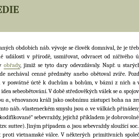
edie
raných obdobích náb. vývoje se člověk domníval, že je tře
é události v přírodě, usmiřovat, odvracet od ničivého 
ly
obřady
, jimiž se tyto dary odevzdávaly. Např. u starý
de nechával cenné předměty anebo obětoval zvíře. Pozd
 v posvátné úctě k duchům a bohům, v bázni z nich a 
la idea sebeobětování. V době středověkých válek se
o.
spojov
nou
o.
, věnovanou králi jako osobnímu zástupci boha na ze
mto náb.-vlasteneckém smyslu jsou
o.
ve válkách přinášen
„kodifikované“ sebevraždy, jejichž příkladem je dobrovoln
tzv. suttee). Jiným případem
o.
jsou sebevraždy sloužící soc
proti vietnamské válce. V některých primitivních spole