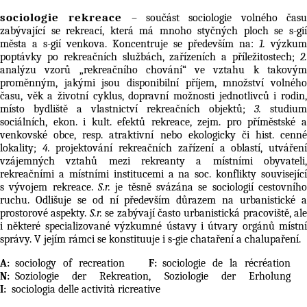
sociologie rekreace
– součást
sociologie volného čas
zabývající se
rekreací
, která má mnoho styčných ploch se s-gi
města a s-gií venkova. Koncentruje se především na:
1.
výzkum
poptávky po rekreačních službách, zařízeních a příležitostech;
2.
analýzu vzorů „rekreačního chování“ ve vztahu k takovým
proměnným, jakými jsou disponibilní příjem, množství volného
času, věk a životní cyklus, dopravní možnosti jednotlivců i rodin,
místo bydliště a vlastnictví rekreačních objektů;
3.
studium
sociálních, ekon. i kult. efektů rekreace, zejm. pro příměstské a
venkovské obce, resp. atraktivní nebo ekologicky či hist. cenné
lokality;
4.
projektování rekreačních zařízení a oblastí, utvářen
vzájemných vztahů mezi rekreanty a místními obyvateli,
rekreačními a místními institucemi a na soc. konflikty související
s vývojem rekreace.
S.r.
je těsně svázána se
sociologií cestovníh
ruchu
. Odlišuje se od ní především důrazem na urbanistické a
prostorové aspekty.
S.r.
se zabývají často urbanistická pracoviště, ale
i některé specializované výzkumné ústavy i útvary orgánů místní
správy. V jejím rámci se konstituuje i s-gie
chataření
a chalupaření.
sociology of recreation
sociologie de la récréation
Soziologie der Rekreation, Soziologie der Erholung
sociologia delle actività ricreative