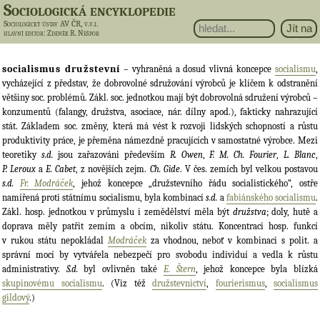
Sociologická encyklopedie
Sociologický ústav AV ČR, v.v.i.
hlavní editor
: Zdeněk R. Nešpor
socialismus družstevní
– vyhraněná a dosud vlivná koncepce
socialismu
,
vycházející z představ, že dobrovolné sdružování výrobců je klíčem k odstranění
většiny soc. problémů. Zákl. soc. jednotkou mají být dobrovolná sdružení výrobců –
konzumentů (falangy, družstva, asociace, nár. dílny apod.), fakticky nahrazující
stát. Základem soc. změny, která má vést k rozvoji lidských schopností a růstu
produktivity práce, je přeměna námezdně pracujících v samostatné výrobce. Mezi
teoretiky
s.d.
jsou zařazováni především
R. Owen
,
F. M. Ch. Fourier
,
L. Blanc
,
P. Leroux
a
E. Cabet
, z novějších zejm.
Ch. Gide
. V čes. zemích byl velkou postavou
s.d.
Fr. Modráček
, jehož koncepce „družstevního řádu socialistického“, ostře
namířená proti státnímu socialismu, byla kombinací
s.d.
a
fabiánského socialismu
.
Zákl. hosp. jednotkou v průmyslu i zemědělství měla být
družstva
; doly, hutě a
doprava měly patřit zemím a obcím, nikoliv státu. Koncentraci hosp. funkcí
v rukou státu nepokládal
Modráček
za vhodnou, neboť v kombinaci s polit. a
správní mocí by vytvářela nebezpečí pro svobodu individuí a vedla k růstu
administrativy.
S.d.
byl ovlivněn také
E. Štern
, jehož koncepce byla blízká
skupinovému socialismu
. (Viz též
družstevnictví
,
fourierismus
,
socialismus
gildový
.)