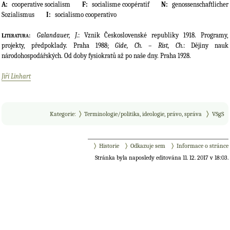
cooperative socialism
socialisme coopératif
genossenschaftlicher
Sozialismus
socialismo cooperativo
Galandauer, J.
: Vznik Československé republiky 1918. Programy,
Literatura:
projekty, předpoklady. Praha 1988;
Gide, Ch.
–
Rist, Ch.
: Dějiny nauk
národohospodářských. Od doby fysiokratů až po naše dny. Praha 1928.
Jiří Linhart
Kategorie
:
Terminologie/politika, ideologie, právo, správa
VSgS
Historie
Odkazuje sem
Informace o stránce
Stránka byla naposledy editována 11. 12. 2017 v 18:03.