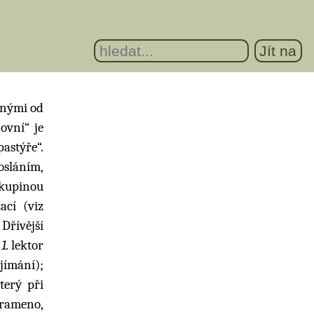
zenými od
ovní“ je
astýře“.
posláním,
kupinou
ací (viz
 Dřívější
:
1.
lektor
ijímání);
terý při
 rameno,