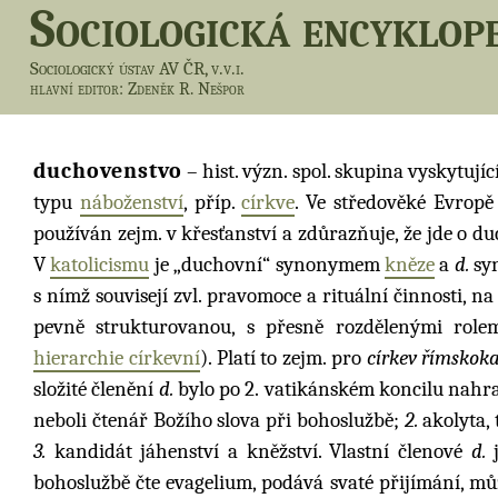
Sociologická encyklop
Sociologický ústav AV ČR, v.v.i.
hlavní editor
: Zdeněk R. Nešpor
duchovenstvo
– hist. význ. spol. skupina vyskytují
typu
náboženství
, příp.
církve
. Ve středověké Evrop
používán zejm. v křesťanství a zdůrazňuje, že jde o d
V
katolicismu
je „duchovní“ synonymem
kněze
a
d.
sy
s nímž souvisejí zvl. pravomoce a rituální činnosti, n
pevně strukturovanou, s přesně rozdělenými rolem
hierarchie církevní
). Platí to zejm. pro
církev římskok
složité členění
d.
bylo po 2. vatikánském koncilu nahra
neboli čtenář Božího slova při bohoslužbě;
2.
akolyta, 
3.
kandidát jáhenství a kněžství. Vlastní členové
d.
j
bohoslužbě čte evagelium, podává svaté přijímání, můž