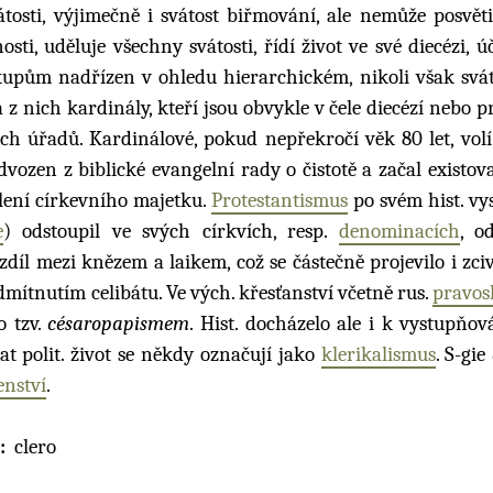
tosti, výjimečně i svátost biřmování, ale nemůže posvěti
i, uděluje všechny svátosti, řídí život ve své diecézi, ú
iskupům nadřízen v ohledu hierarchickém, nikoli však svá
 z nich kardinály, kteří jsou obvykle v čele diecézí nebo p
ch úřadů. Kardinálové, pokud nepřekročí věk 80 let, volí
dvozen z biblické evangelní rady o čistotě a začal existova
lení církevního majetku.
Protestantismus
po svém hist. vy
e
) odstoupil ve svých církvích, resp.
denominacích
, o
ozdíl mezi knězem a laikem, což se částečně projevilo i zc
mítnutím celibátu. Ve vých. křesťanství včetně rus.
pravos
o tzv.
césaropapismem
. Hist. docházelo ale i k vystupňov
t polit. život se někdy označují jako
klerikalismus
. S-gie
enství
.
clero