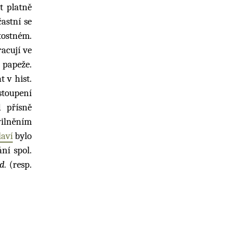
t platně
častní se
tostném.
racují ve
 papeže.
t v hist.
stoupení
d přísně
ivilněním
laví
bylo
ání spol.
d.
(resp.