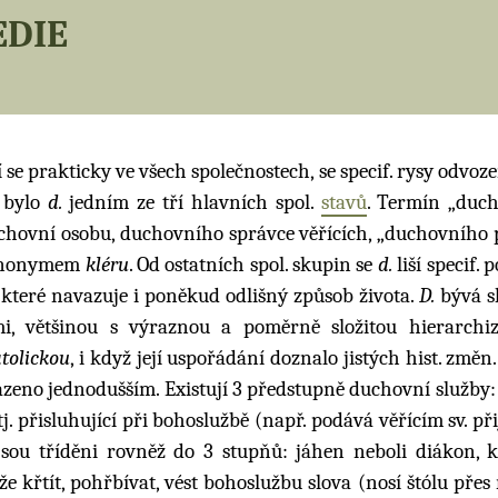
edie
cí se prakticky ve všech společnostech, se specif. rysy odvo
ě bylo
d.
jedním ze tří hlavních spol.
stavů
. Termín „duch
uchovní osobu, duchovního správce věřících, „duchovního p
nonymem
kléru
. Od ostatních spol. skupin se
d.
liší specif. 
a které navazuje i poněkud odlišný způsob života.
D.
bývá s
i, většinou s výraznou a poměrně složitou hierarchiz
atolickou
, i když její uspořádání doznalo jistých hist. změn.
zeno jednodušším. Existují 3 předstupně duchovní služby
tj. přisluhující při bohoslužbě (např. podává věřícím sv. př
sou tříděni rovněž do 3 stupňů: jáhen neboli diákon, k
e křtít, pohřbívat, vést bohoslužbu slova (nosí štólu přes