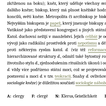
zkříženou na boku); kněz, který uděluje všechny svá
dalšího kněze; biskup, který má plnost kněžské hodnost
koncilů, světí kněze. Metropolita či arcibiskup je b
Nejvyšším biskupem je
papež
, který jmenuje biskupy a
Vatikáně jako představení kongregací a jiných státní
Katol. duchovní nežijí v manželství. Jejich
celibát
je o
vývoji jako radikální prostředek proti
nepotismu
a dě
proti některým rysům katol.
d.
(viz též
reformac
hierarchizované struktury
d.
, odmítl také bytostný r
životního stylu
d.
, zjednodušením rituálních úkonů i od
d.
vždy více podřízeno státní moci, což se projevoval
postavení a moci
d.
v tzv.
teokracii
. Snahy
d.
ovlivňova
sociologie kněze
) je důležitou součástí
sociologie nábož
clergy
clergé
Klerus, Geistlichkeit