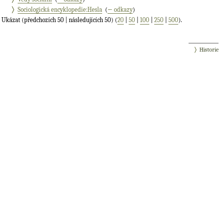
Sociologická encyklopedie:Hesla
‎
(
← odkazy
)
Ukázat (předchozích 50 | následujících 50) (
20
|
50
|
100
|
250
|
500
).
Historie