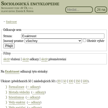
Sociologická encyklopedie
Sociologický ústav AV ČR, v.v.i.
hlavní editor
: Zdeněk R. Nešpor
←
Exaktnost
Odkazuje sem
Strana:
Jmenný prostor:
Obrátit výběr
Filtry
skrýt
vložení |
skrýt
odkazy |
skrýt
přesměrování
Na
Exaktnost
odkazují tyto stránky:
Ukázat (předchozích 50 | následujících 50) (
20
|
50
|
100
|
250
|
500
).
Formalizace
‎
(
← odkazy
)
Metoda vědecká
‎
(
← odkazy
)
Scientismus
‎
(
← odkazy
)
Vědy exaktní
‎
(
← odkazy
)
Vědy sociální
‎
(
← odkazy
)